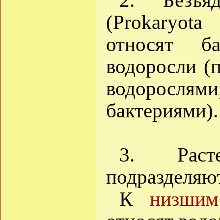
2. Безъя
(Prokaryota
относят б
водоросли (
водорослями,
бактериями).
3. Раст
подразделяю
К
низши