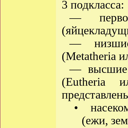
3 подкласса:
— первоз
(яйцекладущи
— низшие
(Metatheria и
— высшие 
(Eutheria и
представлен
• насеко
(ежи, зем