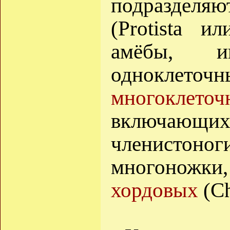
подраздел
(Protista и
амёбы, и
одноклето
многоклеточ
включающих 
членистоно
многоножки
хордовых
(Ch