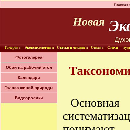
Главная :
Эко
Новая
Духо
Галереи ::
Экопсихология ::
Статьи и лекции ::
Стихи ::
Стихи — ауди
Фотогалерея
Таксономи
Обои на рабочий стол
Календари
Голоса живой природы
Видеоролики
Основная 
систематиз
понимают 