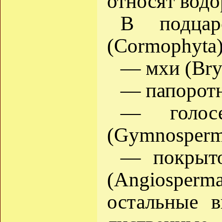
относят вод
В подца
(Cormophyta)
— мхи (Bry
— папоротни
— голос
(Gymnosperm
— покрыто
(Angiosper
остальные в