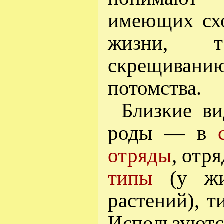
имеющих схо
жизни, 
скрещиванию
потомства.
Близкие в
роды — в
отряды
, отр
типы
(у жи
растений), 
Использ