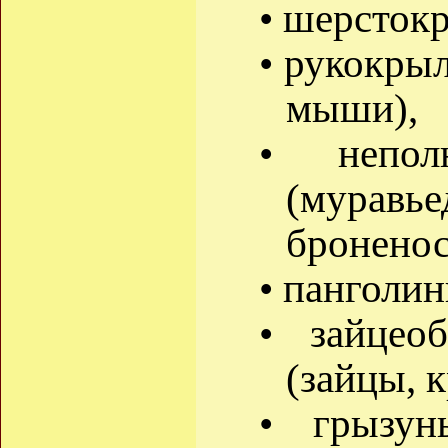
• шерсток
• рукокрыл
мыши),
• непол
(мура
броненос
• панголин
• зайцео
(зайцы, 
• грызун