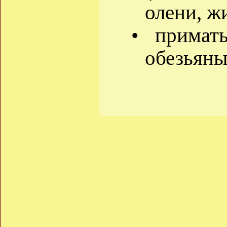
олени, ж
• примат
обезьяны