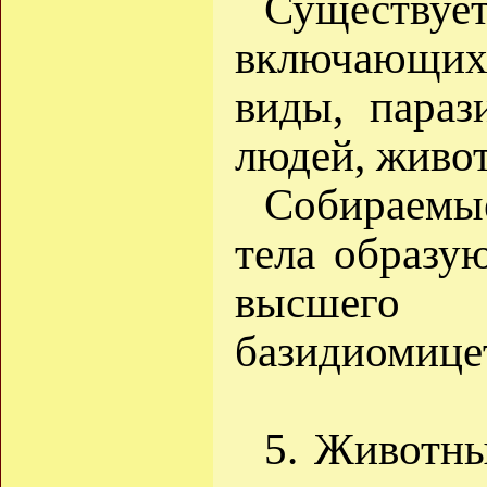
Существует
включающих 
виды, параз
людей, живот
Собираемы
тела образу
высшего
базидиомицет
5. Животны