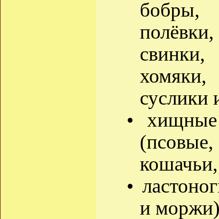
бобры, 
полёвк
свинки
хомяки
суслики и
• хищные 
(псовые
кошачьи, 
• ластоно
и моржи)