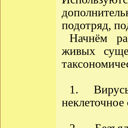
дополнит
подотряд, под
Начнём ра
живых суще
таксономиче
1. Вирус
неклеточное 