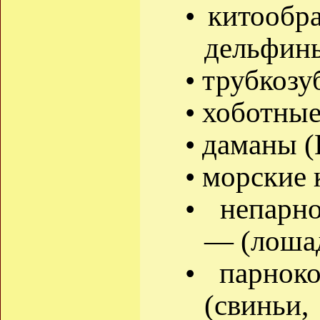
• китообр
дельфины
• трубкозу
• хоботные
• даманы (
• морские 
• непарно
— (лошад
• парноко
(свиньи