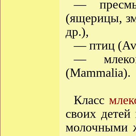
— пресмы
(ящерицы, зм
др.),
— птиц (Av
— млеко
(Mammalia).
Класс
мле
своих детей
молочными ж