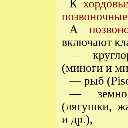
К
хордовы
позвоночные
А
позвон
включают кл
— круглор
(миноги и ми
— рыб (Pisc
— земно
(лягушки, ж
и др.),