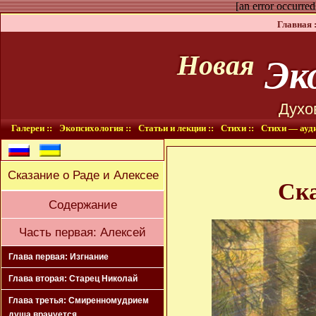
[an error occurred
Главная :
Эко
Новая
Духо
Галереи ::
Экопсихология ::
Статьи и лекции ::
Стихи ::
Стихи — ауди
Сказание о Раде и Алексее
Ска
Содержание
Часть первая: Алексей
Глава первая: Изгнание
Глава вторая: Старец Николай
Глава третья: Смиренномудрием
душа врачуется