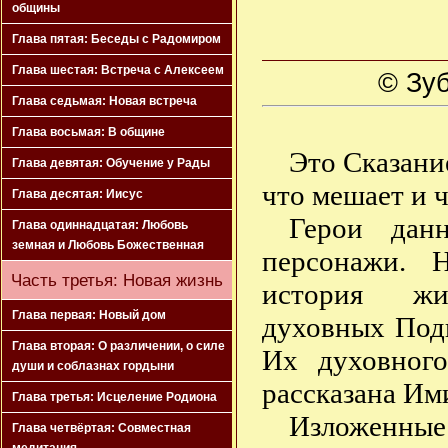
общины
Глава пятая: Беседы с Радомиром
Глава шестая: Встреча с Алексеем
© Зуб
Глава седьмая: Новая встреча
Глава восьмая: В общине
Это Сказани
Глава девятая: Обучение у Рады
что мешает и ч
Глава десятая: Иисус
Герои дан
Глава одиннадцатая: Любовь
земная и Любовь Божественная
персонажи. 
Часть третья: Новая жизнь
история жи
Глава первая: Новый дом
духовных Под
Глава вторая: О различении, о силе
Их духовног
души и соблазнах гордыни
рассказана Им
Глава третья: Исцеление Родиона
Изложенн
Глава четвёртая: Совместная