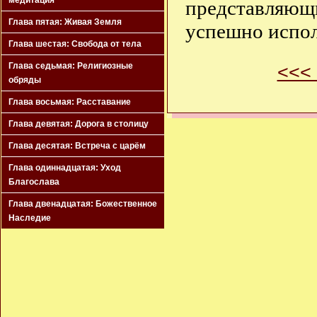
медитация
представляющ
Глава пятая: Живая Земля
успешно испол
Глава шестая: Свобода от тела
<<<
Глава седьмая: Религиозные
обряды
Глава восьмая: Расставание
Глава девятая: Дорога в столицу
Глава десятая: Встреча с царём
Глава одиннадцатая: Уход
Благослава
Глава двенадцатая: Божественное
Наследие