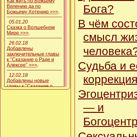
Как жить по Божьему
Бога?
Велению да по
Божьему Хотению >>>
.
В чём сост
05.01.20
Сказка о Волшебном
Мире >>>
.
смысл жи
26.02.18
человека
Добавлены
заключительные главы
к "Сказание о Раде и
Судьба и е
Алексее" >>>
.
12.02.18
коррекци
Добавлены новые
главы к "Сказание о
Эгоцентри
Раде и Алексее" >>>
.
24.12.17
— и
Глава одиннадцатая:
Любовь земная и
Богоцент
Любовь Божественная
.
12.12.17
Сексуальн
Глава десятая: Иисус
.