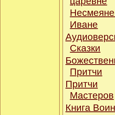
царевне
29.05.16
Несмеяне
Сага Óдина
18.05.16
Иване
Что нужно, чтобы стать
Совершенными?
Аудиоверс
14.04.16
Притча о том, как взять
Сказки
с собой красоту
23.01.16
Божествен
Баян: Сказка о
настоящем волшебстве
Притчи
19.04.15
Сказка о Матрёнушке
Притчи
02.04.15
Сказка о маленьком
Мастеров
волшебнике
27.03.15
Книга Вои
Дополнен раздел
пословиц