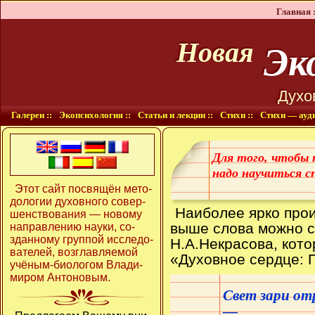
Главная :
Эко
Новая
Духо
Галереи ::
Экопсихология ::
Статьи и лекции ::
Стихи ::
Стихи — ауди
Для того, чтобы 
надо научиться с
Этот сайт по­свя­щён мето­
до­ло­гии ду­хов­но­го со­вер­
Наиболее ярко про
шенст­во­ва­ния — но­во­му
выше слова можно 
на­прав­ле­нию нау­ки, со­
здан­но­му груп­пой ис­сле­до­
Н.А.Некрасова, кото
ва­те­лей, воз­глав­ля­е­мой
«Духовное сердце: П
учё­ным-био­ло­гом Вла­ди­
ми­ром Ан­то­но­вым.
Свет зари отр
—