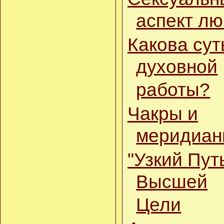
05.12.17
аспект л
Аудиокнига: Сказка о
настоящем волшебстве
(Читает Nik Osho)
Какова сут
Глава восьмая: В
духовной
общине
,
Глава девятая:
работы?
Обучение у Рады
09.11.17
Чакры и
Добавлены новые
главы к книге
меридиа
"Сказание о Раде и
Алексее"
"Узкий Путь
14.10.17
Сказание о Раде и
Высшей
Алексее
29.08.17
Цели
Саркар. Факир
26.04.17