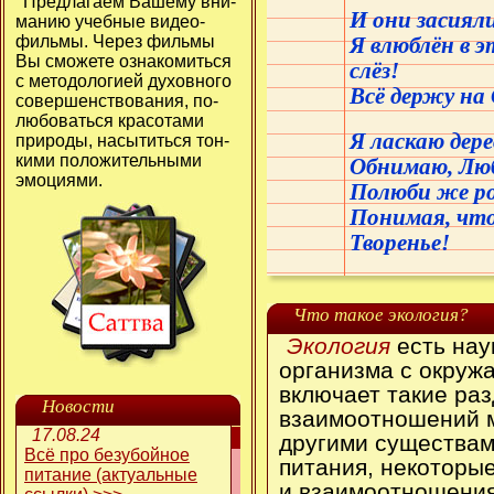
Пред­ла­га­ем Ва­ше­му вни­
И они засиял
ма­нию учеб­ные ви­део­
филь­мы. Че­рез филь­мы
Я влюблён в э
Вы смо­же­те озна­ко­мить­ся
слёз!
с ме­то­до­ло­ги­ей ду­хов­но­го
Всё держу на 
со­вер­шенст­во­ва­ния, по­
лю­бо­вать­ся кра­со­та­ми
Я ласкаю дере
при­ро­ды, на­сы­тить­ся тон­
ки­ми по­ло­жи­тель­ны­ми
Обнимаю, Люб
эмо­ци­я­ми.
Полюби же ро
Понимая, что
Творенье!
Что такое экология?
Экология
есть нау
организма с окруж
включает такие раз
Новости
взаимоотношений 
17.08.24
другими существам
Всё про безубойное
питания, некоторы
питание (актуальные
и взаимоотношения