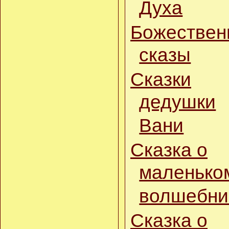
Духа
11.03.15
Новые стихи
Божествен
08.03.15
Повесть-притча о Пути
сказы
и путниках
12.02.15
Сказки
Притчи
Авалокитешвары
дедушки
08.12.14
Сказки дедушки Вани
Вани
05.12.14
Новая песня: Ландыши
Сказка о
28.11.14
маленько
Пословицы от Лады
22.08.14
волшебни
Открыт раздел
Новые песни для детей
:
Воробьи купаются,
Сказка о
Берёзка.