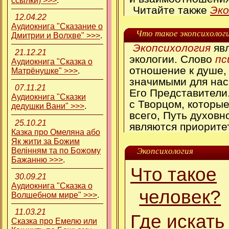
ссылки) >>>
.
Читайте также
Эко
12.04.22
Аудиокнига "Сказание о
Что такое экопсихолог
Дмитрии и Волхве" >>>
.
Экопсихология
явл
21.12.21
экологии. Слово
пс
Аудиокнига "Сказка о
отношение к душе,
Матрёнушке" >>>
.
значимыми для нас
07.11.21
Его Представители
Аудиокнига "Сказки
с Творцом, которы
дедушки Вани" >>>
.
всего, Путь духовн
25.10.21
являются приорите
Казка про Омеляна або
Як жити за Божим
Велінням та по Божому
Экопсихология
Бажанню >>>
.
Что такое
30.09.21
Аудиокнига "Сказка о
человек?
Волшебном мире" >>>
.
11.03.21
Где искать
Сказка про Емелю или