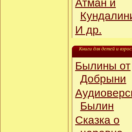
Атман и
Скульптор
19.03.17
Кундалин
О выборе Мастера и о
сомнениях
И др.
О ценности времени
01.02.17
Новые музыкальные
видеоролики
:
Книги для детей и взро
Раствориться в лесу,
Полюби!
Былины от
07.07.16
Сага Óдина:
Добрыни
продолжение
21.06.16
Аудиоверс
Продолжение саги
Былин
13.06.16
Продолжение саги
Сказка о
29.05.16
Дарить ли любимым
цветы?