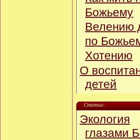
Божьему
Велению 
по Божье
Хотению
О воспита
детей
Статьи:
Экология
глазами Б