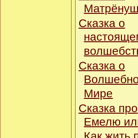
Матрёнуш
14.07.14
Открыт раздел
Песни для детей
Сказка о
Все новости
настояще
волшебст
Сказка о
Волшебн
Мире
Сказка про
Емелю ил
Как жить 