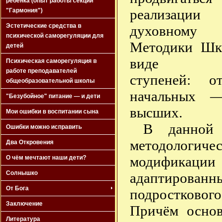
ребёнка (опыт работы секции
реализации
"Гармония")
Эстетические средства в
духовному
психической саморегуляции для
Методики Шк
детей
виде посл
Психическая саморегуляция в
работе преподавателей
ступеней: о
общеобразовательной школы
начальных 
"Безубойное" питание — и дети
высших.
Мои ошибки в воспитании сына
В данной 
Ошибки можно исправить
методологиче
Два Откровения
модификации 
О чём мечтают наши дети?
Солнышко
адаптированн
От Бога
подросткового
Заключение
Причём основ
Литература