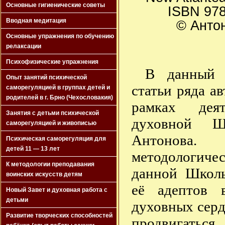
Основные гигиенические советы
ISBN 978
Вводная медитация
© Антон
Основные упражнения по обучению
релаксации
Психофизические упражнения
В данный 
Опыт занятий психической
статьи ряда а
саморегуляцией в группах детей и
родителей в г. Брно (Чехословакия)
рамках деят
Занятия с детьми психической
духовной Ш
саморегуляцией и живописью
Антонов
Психическая саморегуляция для
детей 11 — 13 лет
методологи
К методологии преподавания
данной Школы
воинских искусств детям
её адептов 
Новый Завет и духовная работа с
детьми
духовных серд
Развитие творческих способностей
продвигатьс