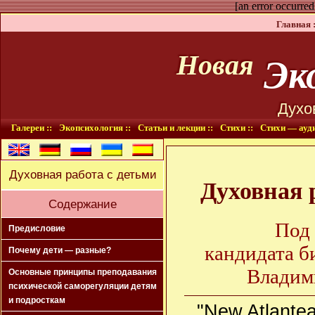
[an error occurred
Главная :
Эко
Новая
Духо
Галереи ::
Экопсихология ::
Статьи и лекции ::
Стихи ::
Стихи — ауди
Духовная работа с детьми
Духовная 
Содержание
Под
Предисловие
кандидата б
Почему дети — разные?
Владим
Основные принципы преподавания
психической саморегуляции детям
и подросткам
"New Atlantea