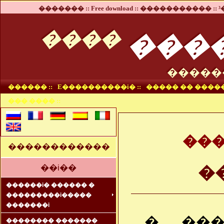
������� ::
Free download ::
����������� ::
³
���
����
�����
������ ::
E����������i� ::
����� �� �����
��� ���� ::
���
������������
��i��
�
������i� ������ �
���������i�����
�������i
� ���
�������� �������