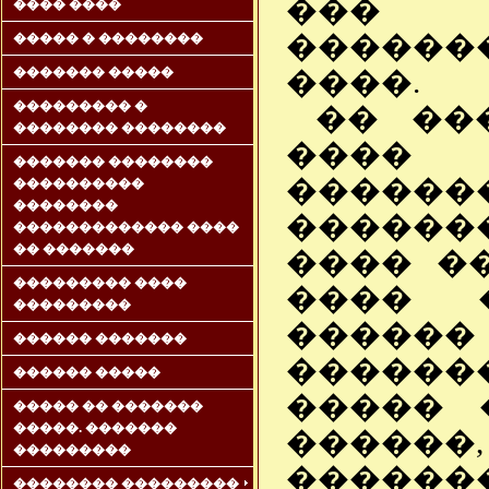
���
���� ����
������
����� � ��������
����.
������� �����
��������� �
�� ��
�������� ��������
���� 
������� ��������
����
����������
��������
������
������������� ����
�� �������
���� �
��������� ����
���� �
���������
������
������ �������
������
������ �����
����� 
����� �� �������
�����. �������
�����
���������
����
�������� ���������