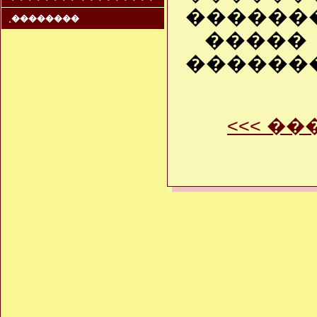
�������
˳��������
����
�������
<<< �