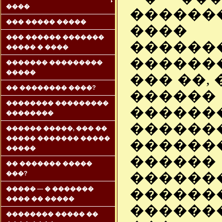
����
������
��� ����� �����
���� 
��� ������ �������
�����
����� � ����
������
������� ���������
�����
��� ��,
�� �������� ����?
����
�������� ���������
������
��������
�����
������ �����, ��� ��
����� ������� �����
������
�����
����
�� ������� �����
����
���?
����� — � �������
�����
���� �� �����
������
�������� ����� ��